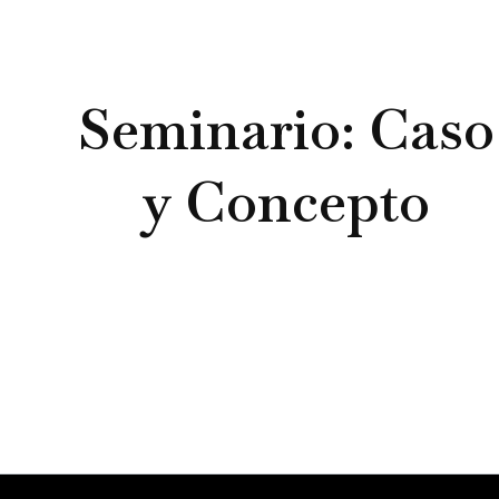
Cit
Aquí puedes encont
Seminario: Caso
van a
y Concepto