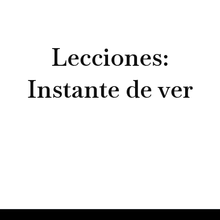
as con la Escuela
rar las actividades más actuales que s
Lecciones:
 desarrollar en la sección
Instante de ver