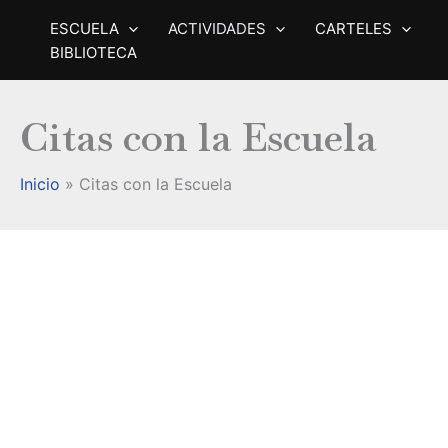
Ir
ESCUELA
ACTIVIDADES
CARTELES
al
BIBLIOTECA
contenido
Citas con la Escuela
Inicio
Citas con la Escuela