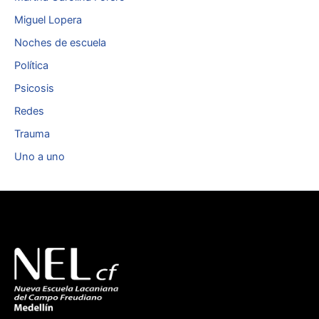
Miguel Lopera
Noches de escuela
Política
Psicosis
Redes
Trauma
Uno a uno