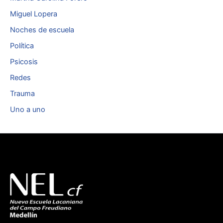
Miguel Lopera
Noches de escuela
Política
Psicosis
Redes
Trauma
Uno a uno