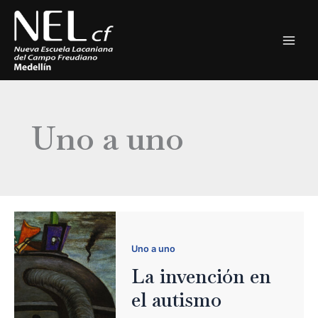
Ir
al
contenido
Uno a uno
Uno a uno
La invención en
el autismo