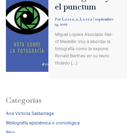
el punctum
Por
L.e.t.r.a_a_L.e.t.r.a
/
septiembre
14, 2022
Miguel Lopera Asociado Nel-
cf Medellín Voy a abordar la
fotografía como la expone
Ronald Barthes en su texto
titulado […]
Categorías
Ana Victoria Saldarriaga
Bibliografía epistémica o cronológica
Blog