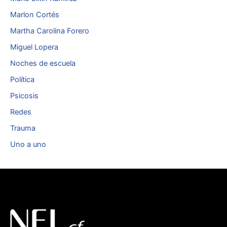
Marlon Cortés
Martha Carolina Forero
Miguel Lopera
Noches de escuela
Política
Psicosis
Redes
Trauma
Uno a uno