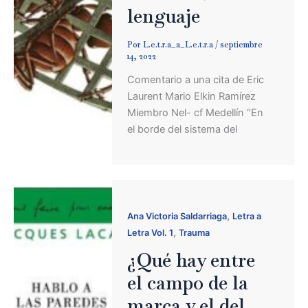
lenguaje
Por
L.e.t.r.a_a_L.e.t.r.a
/
septiembre
14, 2022
Comentario a una cita de Eric
Laurent Mario Elkin Ramírez
Miembro Nel- cf Medellín “En
el borde del sistema del
,
Ana Victoria Saldarriaga
Letra a
,
Letra Vol. 1
Trauma
¿Qué hay entre
el campo de la
marca y el del