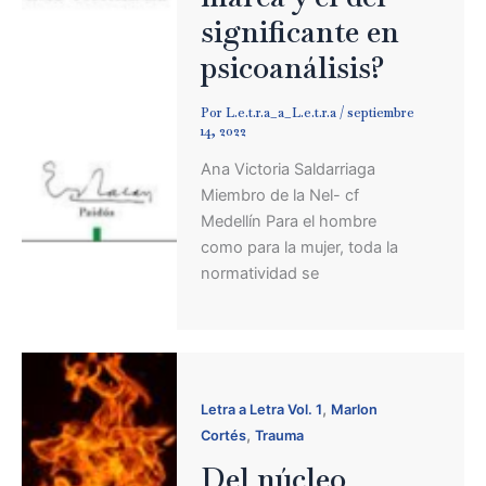
significante en
psicoanálisis?
Por
L.e.t.r.a_a_L.e.t.r.a
/
septiembre
14, 2022
Ana Victoria Saldarriaga
Miembro de la Nel- cf
Medellín Para el hombre
como para la mujer, toda la
normatividad se
,
Letra a Letra Vol. 1
Marlon
,
Cortés
Trauma
Del núcleo