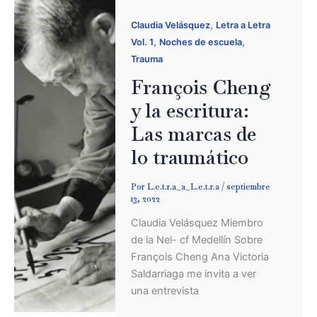
,
Claudia Velásquez
Letra a Letra
,
,
Vol. 1
Noches de escuela
Trauma
François Cheng
y la escritura:
Las marcas de
lo traumático
Por
L.e.t.r.a_a_L.e.t.r.a
/
septiembre
13, 2022
Claudia Velásquez Miembro
de la Nel- cf Medellín Sobre
François Cheng Ana Victoria
Saldarriaga me invita a ver
una entrevista