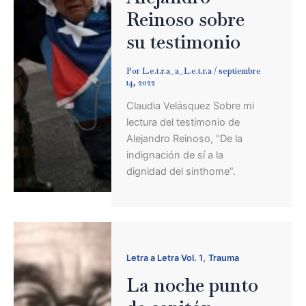
Reinoso sobre
su testimonio
Por
L.e.t.r.a_a_L.e.t.r.a
/
septiembre
14, 2022
Claudia Velásquez Sobre mi
lectura del testimonio de
Alejandro Reinoso, “De la
indignación de sí a la
dignidad del sinthome”.
,
Letra a Letra Vol. 1
Trauma
La noche punto