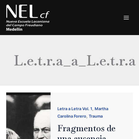
Ir
al
contenido
L.e.t.r.a_a_L.e.t.r.a
,
Letra a Letra Vol. 1
Martha
,
Carolina Forero
Trauma
Fragmentos de
una ausencia