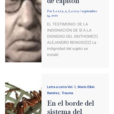
de capitón
Por
L.e.t.r.a_a_L.e.t.r.a
/
septiembre
14, 2022
EL TESTIMONIO: DE LA
INDIGNACIÓN DE SÍ A LA
DIGNIDAD DEL SINTHOME[1]
ALEJANDRO REINOSO[2] La
indignidad del sujeto se
instaló
,
Letra a Letra Vol. 1
Mario Elkin
,
Ramírez
Trauma
En el borde del
sistema del