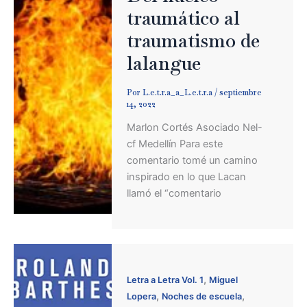
traumático al
traumatismo de
lalangue
Por
L.e.t.r.a_a_L.e.t.r.a
/
septiembre
14, 2022
Marlon Cortés Asociado Nel-
cf Medellín Para este
comentario tomé un camino
inspirado en lo que Lacan
llamó el “comentario
,
Letra a Letra Vol. 1
Miguel
,
,
Lopera
Noches de escuela