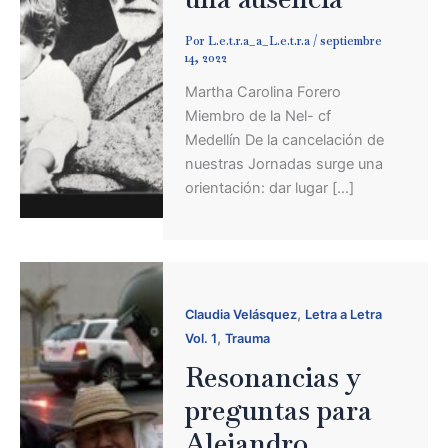
Por
L.e.t.r.a_a_L.e.t.r.a
/
septiembre
14, 2022
Martha Carolina Forero
Miembro de la Nel- cf
Medellín De la cancelación de
nuestras Jornadas surge una
orientación: dar lugar […]
,
Claudia Velásquez
Letra a Letra
,
Vol. 1
Trauma
Resonancias y
preguntas para
Alejandro