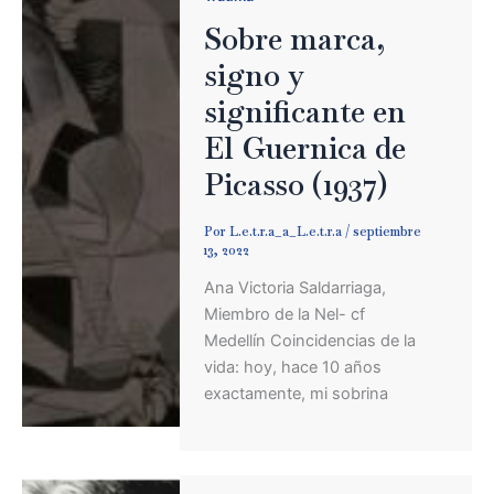
Sobre marca,
signo y
significante en
El Guernica de
Picasso (1937)
Por
L.e.t.r.a_a_L.e.t.r.a
/
septiembre
13, 2022
Ana Victoria Saldarriaga,
Miembro de la Nel- cf
Medellín Coincidencias de la
vida: hoy, hace 10 años
exactamente, mi sobrina