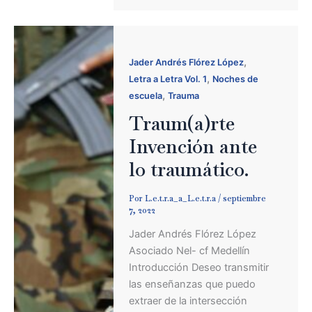
,
Jader Andrés Flórez López
,
Letra a Letra Vol. 1
Noches de
,
escuela
Trauma
Traum(a)rte
Invención ante
lo traumático.
Por
L.e.t.r.a_a_L.e.t.r.a
/
septiembre
7, 2022
Jader Andrés Flórez López
Asociado Nel- cf Medellín
Introducción Deseo transmitir
las enseñanzas que puedo
extraer de la intersección