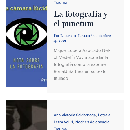
Trauma
La fotografía y
el punctum
Por
L.e.t.r.a_a_L.e.t.r.a
/
septiembre
14, 2022
Miguel Lopera Asociado Nel-
cf Medellín Voy a abordar la
fotografía como la expone
Ronald Barthes en su texto
titulado
,
Ana Victoria Saldarriaga
Letra a
,
,
Letra Vol. 1
Noches de escuela
Trauma