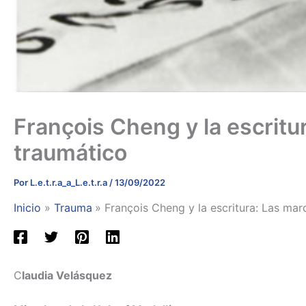
François Cheng y la escritu
traumático
Por
L.e.t.r.a_a_L.e.t.r.a
/
13/09/2022
Inicio
Trauma
François Cheng y la escritura: Las mar
C
laudia Velásquez