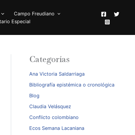
Campo Freudiano
ario Especial
Categorías
Ana Victoria Saldarriaga
Bibliografía epistémica o cronológica
Blog
Claudia Velásquez
Conflicto colombiano
Ecos Semana Lacaniana