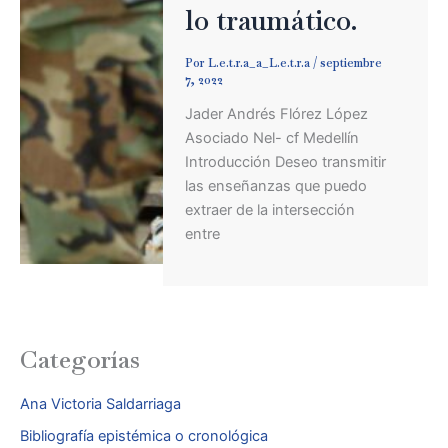
lo traumático.
Por
L.e.t.r.a_a_L.e.t.r.a
/
septiembre
7, 2022
Jader Andrés Flórez López
Asociado Nel- cf Medellín
Introducción Deseo transmitir
las enseñanzas que puedo
extraer de la intersección
entre
Categorías
Ana Victoria Saldarriaga
Bibliografía epistémica o cronológica