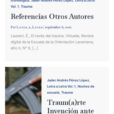
,
,
cronológica
Jader Andrés Flórez López
Letra a Letra
,
Vol. 1
Trauma
Referencias Otros Autores
Por
L.e.t.r.a_a_L.e.t.r.a
/
septiembre 6, 2022
Laurent, É., El revés del trauma. Virtualia, Revista
digital de la Escuela de la Orientación Lacaniana,
año II, N° 6, […]
,
Jader Andrés Flórez López
,
Letra a Letra Vol. 1
Noches de
,
escuela
Trauma
Traum(a)rte
Invención ante