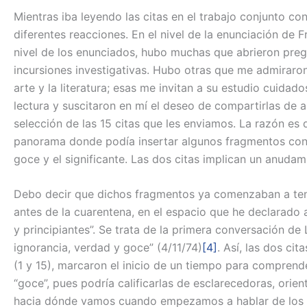
Mientras iba leyendo las citas en el trabajo conjunto co
diferentes reacciones. En el nivel de la enunciación de 
nivel de los enunciados, hubo muchas que abrieron preg
incursiones investigativas. Hubo otras que me admiraron
arte y la literatura; esas me invitan a su estudio cuid
lectura y suscitaron en mí el deseo de compartirlas de a
selección de las 15 citas que les enviamos. La razón es 
panorama donde podía insertar algunos fragmentos conce
goce y el significante. Las dos citas implican un anuda
Debo decir que dichos fragmentos ya comenzaban a tener 
antes de la cuarentena, en el espacio que he declarado 
y principiantes”. Se trata de la primera conversación d
ignorancia, verdad y goce” (4/11/74)
[4]
. Así, las dos ci
(1 y 15), marcaron el inicio de un tiempo para comprend
“goce”, pues podría calificarlas de esclarecedoras, orie
hacia dónde vamos cuando empezamos a hablar de los con