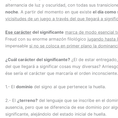
alternancia de luz y oscuridad, con todas sus transicion
noche
. A partir del momento en que existe
el día como 
vicisitudes de un juego a través del que llegará a signif
Ese carácter
del significante
marca de modo esencial to
Freud con su enorme armazón filológico
jugando hasta 
impensable
si no se coloca en primer plano la dominanci
¿Cuál carácter del significante?
¿El de estar entregado, 
del que llegará a significar cosas muy diversas? Arriesgo
ése sería el carácter que marcaría el orden inconscient
1.- El
dominio
del signo al que pertenece la huella.
2.- El
¿terreno?
del lenguaje que se inscribe en el domi
ausencia, pero que se diferencia de ese dominio por alg
significante, alejándolo del estado inicial de huella.