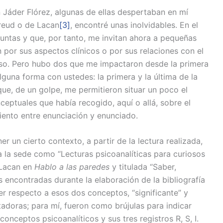
n Jáder Flórez, algunas de ellas despertaban en mí
Freud o de Lacan
[3]
, encontré unas inolvidables. En el
untas y que, por tanto, me invitan ahora a pequeñas
 por sus aspectos clínicos o por sus relaciones con el
adoso. Pero hubo dos que me impactaron desde la primera
lguna forma con ustedes: la primera y la última de la
que, de un golpe, me permitieron situar un poco el
ptuales que había recogido, aquí o allá, sobre el
miento entre enunciación y enunciado.
un cierto contexto, a partir de la lectura realizada,
a la sede como “Lecturas psicoanalíticas para curiosos
e Lacan en
Hablo a las paredes
y titulada “Saber,
tas encontradas durante la elaboración de la bibliografía
er respecto a esos dos conceptos, “significante” y
ntadoras; para mí, fueron como brújulas para indicar
ceptos psicoanalíticos y sus tres registros R, S, I.