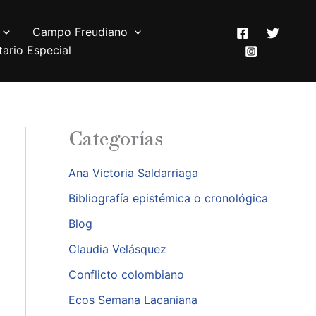
Campo Freudiano
ario Especial
Categorías
Ana Victoria Saldarriaga
Bibliografía epistémica o cronológica
Blog
Claudia Velásquez
Conflicto colombiano
Ecos Semana Lacaniana