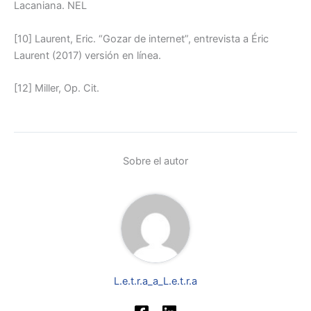
Lacaniana. NEL
[10] Laurent, Eric. “Gozar de internet”, entrevista a Éric
Laurent (2017) versión en línea.
[12] Miller, Op. Cit.
Sobre el autor
L.e.t.r.a_a_L.e.t.r.a