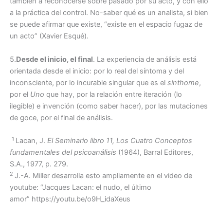
también a reconocerse sobre pasado por su acto, y con ello
a la práctica del control. No-saber qué es un analista, si bien
se puede afirmar que existe, “existe en el espacio fugaz de
un acto” (Xavier Esqué).
5.
Desde el inicio, el final
. La experiencia de análisis está
orientada desde el inicio: por lo real del síntoma y del
inconsciente, por lo incurable singular que es el
sinthome
,
por el
Uno
que hay, por la relación entre iteración (lo
ilegible) e invención (como saber hacer), por las mutaciones
de goce, por el final de análisis.
1
Lacan, J.
El Seminario libro 11, Los Cuatro Conceptos
fundamentales del psicoanálisis
(1964), Barral Editores,
S.A., 1977, p. 279.
2
J.-A. Miller desarrolla esto ampliamente en el video de
youtube: “Jacques Lacan: el nudo, el último
amor” https://youtu.be/o9H_idaXeus