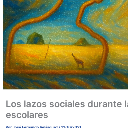
Los lazos sociales durante 
escolares
Por
José Fernando Velásquez
/
13/10/2021