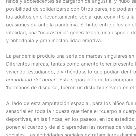
niños y adolescentes se cargaron de angustia, y hubo sí
posibilidad de solidarizarse con 0tros pares, no podía
los adultos en el levantamiento social que convirtió a 
ocasiones durante la pandemia. Si hubo entre ellos un efe
vitalidad, una “neurastenia” generalizada, una especie 
y anhedonia y gran inestabilidad emotiva.
La pandemia produjo una serie de marcas singulares en 
Diferentes marcas, tantas como amerite tener presente l
viviendo, estudiando, divirtiéndose lo que podían dentr
comodidad del hogar
”. Esta separación de los compañer
‘hermanos de discurso’, fueron un disturbio severo en el
Al lado de esta amputación espacial, para los niños fue
sensorial en toda la riqueza que tiene el “cuerpo a cuerp
deportivas, en las fincas, en los paseos, en los estadio
ponen el cuerpo y de ello aprenden las normas de vida 
sociales. Las actividades sociales extrafamiliares dismin