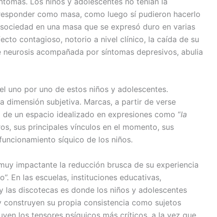
ntomas. Los niños y adolescentes no tenían la
n responder como masa, como luego sí pudieron hacerlo
la sociedad en una masa que se expresó duro en varias
cto contagioso, notorio a nivel clínico, la caída de su
de neurosis acompañada por síntomas depresivos, abulia
el uno por uno de estos niños y adolescentes.
a dimensión subjetiva. Marcas, a partir de verse
o de un espacio idealizado en expresiones como “
la
os, sus principales vínculos en el momento, sus
 funcionamiento síquico de los niños.
 muy impactante la reducción brusca de su experiencia
o”. En las escuelas, instituciones educativas,
s y las discotecas es donde los niños y adolescentes
y construyen su propia consistencia como sujetos
uyen los tensores psíquicos más críticos, a la vez que