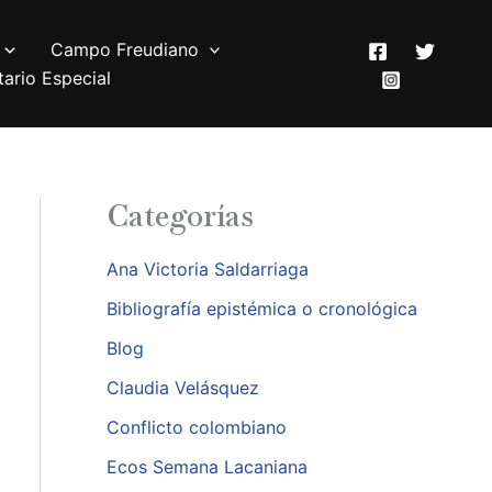
Campo Freudiano
ario Especial
Categorías
Ana Victoria Saldarriaga
Bibliografía epistémica o cronológica
Blog
Claudia Velásquez
Conflicto colombiano
Ecos Semana Lacaniana